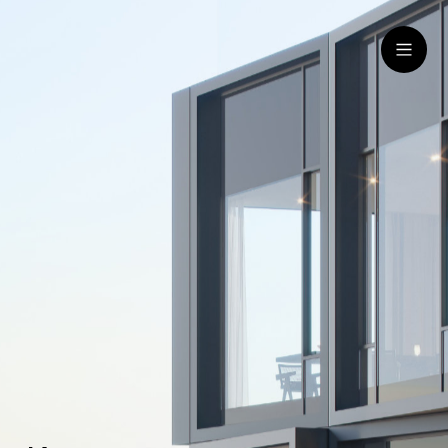
ru
eng