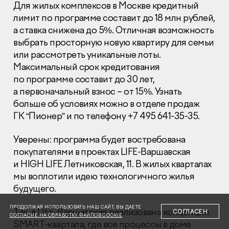
Для жилых комплексов в Москве кредитный
лимит по программе составит до 18 млн рублей,
а ставка снижена до 5%. Отличная возможность
выбрать просторную новую квартиру для семьи
или рассмотреть уникальные лоты.
Максимальный срок кредитования
Раскрытие информации
по программе составит до 30 лет,
Правовая информация
а первоначальный взнос – от 15%. Узнать
Сообщить о коррупции
больше об условиях можно в отделе продаж
ГК “Пионер” и по телефону +7 495 641-35-35.
Глaвный oфиc
+7 (495) 502 95 59
Уверены: программа будет востребована
Отдел продаж
покупателями в проектах LIFE-Варшавская
+7 (495) 641-35-35
и HIGH LIFE Летниковская, 11. В жилых кварталах
мы воплотили идею технологичного жилья
Заказать звонок
будущего.
© 2001-2026 Компания «Пионер»
ПРОДОЛЖАЯ ИСПОЛЬЗОВАТЬ НАШ САЙТ, ВЫ ДАЕТЕ
Так, в LIFE-Варшавская реализована концепция
СОГЛАСЕН
СОГЛАСИЕ НА ОБРАБОТКУ ФАЙЛОВ COOKIE
SMART-квартала, где все процессы в доме