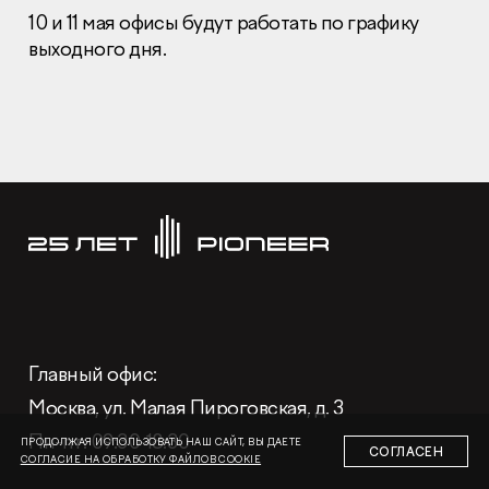
10 и 11 мая офисы будут работать по графику
выходного дня.
Раскрытие информации
Правовая информация
Сообщить о коррупции
Глaвный oфиc
+7 (495) 502 95 59
Отдел продаж
+7 (495) 641-35-35
Глaвный oфиc:
Заказать звонок
Москва, ул. Малая Пироговская, д. 3
© 2001-2026 Компания «Пионер»
Пн-пт: 09:30-18:30
ПРОДОЛЖАЯ ИСПОЛЬЗОВАТЬ НАШ САЙТ, ВЫ ДАЕТЕ
СОГЛАСЕН
СОГЛАСИЕ НА ОБРАБОТКУ ФАЙЛОВ COOKIE