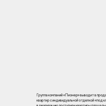
Инвесторам
Брокерам
Тендеры
Раскрытие информаци
Правовая информаци
Сообщить о коррупци
Заказать звоно
Группа компаний «Пионер» выводит в прод
квартир с индивидуальной отделкой «под 
Отдел продаж
Г
в реализацию поступили квартиры площадью 3