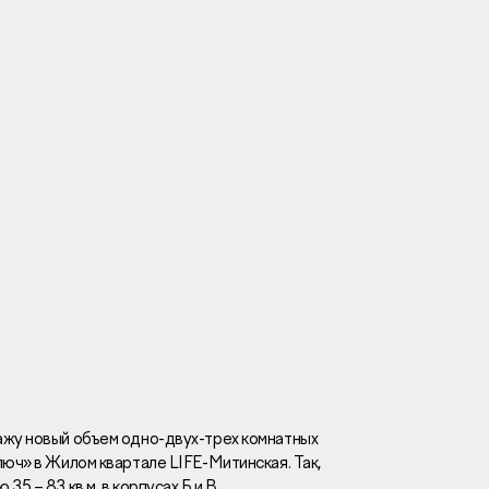
Вакансии
Новости
Контакты
и
я
и
к
ажу новый объем одно-двух-трех комнатных
ключ» в Жилом квартале
LIFE
-Митинская. Так,
лaвный oфиc
5 – 83 кв.м. в корпусах Б и В.