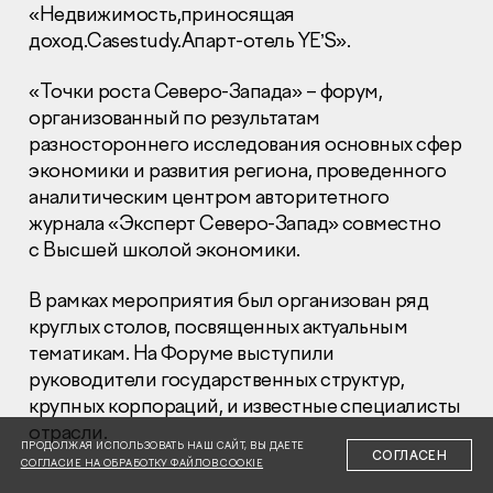
«Недвижимость,приносящая
доход.Casestudy.Апарт-отель YE’S».
«Точки роста Северо-Запада» – форум,
организованный по результатам
разностороннего исследования основных сфер
Раскрытие информации
экономики и развития региона, проведенного
Правовая информация
аналитическим центром авторитетного
Сообщить о коррупции
журнала «Эксперт Северо-Запад» совместно
с Высшей школой экономики.
Глaвный oфиc
+7 (495) 502 95 59
В рамках мероприятия был организован ряд
Отдел продаж
круглых столов, посвященных актуальным
+7 (495) 641-35-35
тематикам. На Форуме выступили
руководители государственных структур,
Заказать звонок
крупных корпораций, и известные специалисты
отрасли.
© 2001-2026 Компания «Пионер»
ПРОДОЛЖАЯ ИСПОЛЬЗОВАТЬ НАШ САЙТ, ВЫ ДАЕТЕ
СОГЛАСЕН
СОГЛАСИЕ НА ОБРАБОТКУ ФАЙЛОВ COOKIE