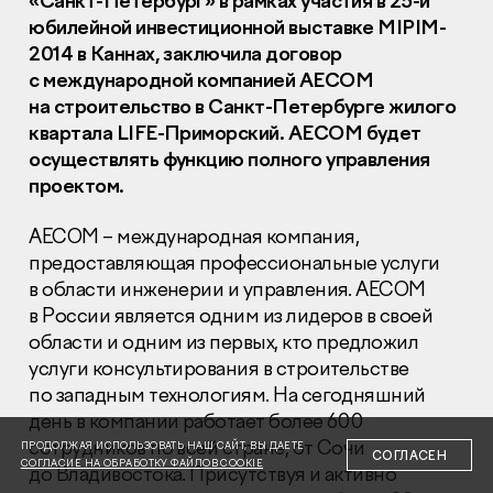
«Санкт-Петербург» в рамках участия в 25-й
юбилейной инвестиционной выставке
MIPIM
-
2014 в Каннах, заключила договор
с международной компанией
AECOM
на строительство в Санкт-Петербурге жилого
квартала
LIFE
-Приморский.
AECOM
будет
осуществлять функцию полного управления
Раскрытие информации
Правовая информация
проектом.
Сообщить о коррупции
AECOM
– международная компания,
Глaвный oфиc
предоставляющая профессиональные услуги
в области инженерии и управления.
AECOM
+7 (495) 502 95 59
Отдел продаж
в России является одним из лидеров в своей
области и одним из первых, кто предложил
+7 (495) 641-35-35
услуги консультирования в строительстве
Заказать звонок
по западным технологиям. На сегодняшний
день в компании работает более 600
© 2001-2026 Компания «Пионер»
сотрудников по всей стране, от Сочи
ПРОДОЛЖАЯ ИСПОЛЬЗОВАТЬ НАШ САЙТ, ВЫ ДАЕТЕ
СОГЛАСЕН
СОГЛАСИЕ НА ОБРАБОТКУ ФАЙЛОВ COOKIE
до Владивостока. Присутствуя и активно