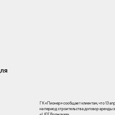
Инвесторам
Брокерам
Тендеры
для
Раскрытие информаци
Правовая информаци
Сообщить о коррупци
Заказать звоно
ГК «Пионер» сообщает клиентам, что 13 ап
на период строительства договор аренды з
Отдел продаж
Г
«LIFE Волжская».