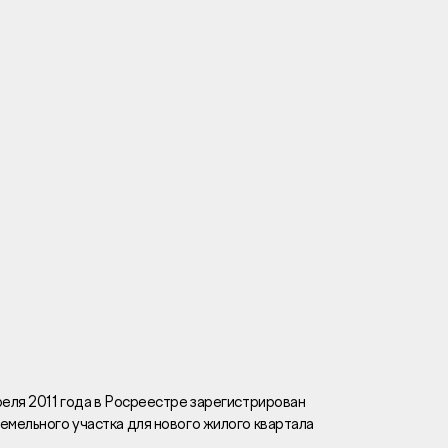
Вакансии
Новости
Контакты
и
я
и
к
реля 2011 года в Росреестре зарегистрирован
емельного участка для нового жилого квартала
лaвный oфиc