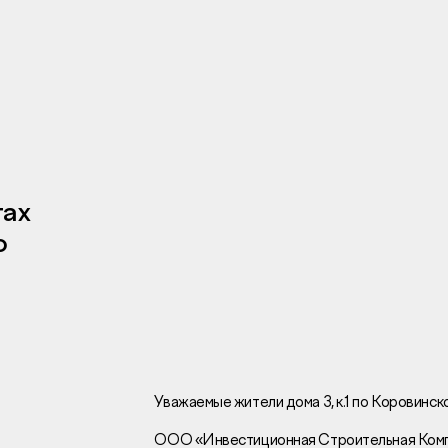
Инвесторам
Брокерам
Тендеры
тах
о
Раскрытие информаци
Правовая информаци
Сообщить о коррупци
Заказать звоно
Уважаемые жители дома 3, к.1 по Коровинск
ООО «Инвестиционная Строительная Комп
Отдел продаж
Г