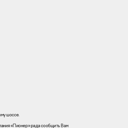
Вакансии
Новости
Контакты
и
я
и
к
ому шоссе.
ания «Пионер» рада сообщить Вам
лaвный oфиc