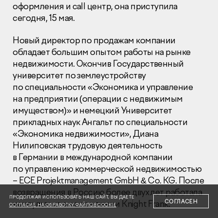
оформления и call центр, она приступила
сегодня, 15 мая.
Новый директор по продажам компании
обладает большим опытом работы на рынке
недвижимости. Окончив Государственный
Раскрытие информации
университет по землеустройству
Правовая информация
по специальности «Экономика и управление
Сообщить о коррупции
на предприятии (операции с недвижимым
имуществом)» и немецкий Университет
Глaвный oфиc
прикладных наук Ангальт по специальности
+7 (495) 502 95 59
«Экономика недвижимости», Диана
Отдел продаж
Нилиповская трудовую деятельность
+7 (495) 641-35-35
в Германии в международной компании
по управлению коммерческой недвижимостью
Заказать звонок
–
ECE
Projektmanagement GmbH & Co. KG. После
возвращения в Россию более двух лет работала
© 2001-2026 Компания «Пионер»
ПРОДОЛЖАЯ ИСПОЛЬЗОВАТЬ НАШ САЙТ, ВЫ ДАЕТЕ
СОГЛАСЕН
консультантом в компании Knight Frank.
СОГЛАСИЕ НА ОБРАБОТКУ ФАЙЛОВ COOKIE