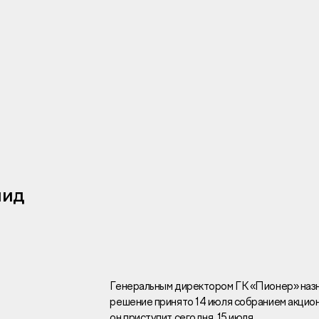
Инвесторам
Брокерам
Тендеры
нид
Раскрытие информаци
Правовая информаци
Сообщить о коррупци
Заказать звоно
Генеральным директором ГК «Пионер» на
решение принято 14 июля собранием акцио
Отдел продаж
Г
он приступит сегодня, 15 июля.