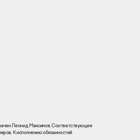
Вакансии
Новости
Контакты
и
я
и
к
значен Леонид Максимов. Соответствующее
неров. К исполнению обязанностей
лaвный oфиc