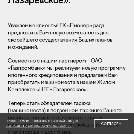
Уважаемые клиенты! ГК «Пионер» рада
предложить Вам новую возможность для
скорейшего осуществления Ваших планов
Раскрытие информации
и ожиданий.
Правовая информация
Сообщить о коррупции
Совместно с нашим партнером – ОАО
«Газпромбанк» мы реализуем новую программу
Глaвный oфиc
ипотечного кредитования и предлагаем Вам
+7 (495) 502 95 59
приобретать машиноместа в нашем Жилом
Отдел продаж
Комплексе «LIFE - Лазаревское».
+7 (495) 641-35-35
Теперь стать обладателем гаража
Заказать звонок
(машиноместа) в подземном паркинге Вашего
нового дома или в отдельно стоящем
© 2001-2026 Компания «Пионер»
ПРОДОЛЖАЯ ИСПОЛЬЗОВАТЬ НАШ САЙТ, ВЫ ДАЕТЕ
гаражном комплексе в шаговой доступности
СОГЛАСЕН
СОГЛАСИЕ НА ОБРАБОТКУ ФАЙЛОВ COOKIE
стало проще и доступнее.