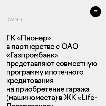
17.08.2011
ru
eng
ГК «Пионер»
в партнерстве с ОАО
«Газпромбанк»
представляют совместную
программу ипотечного
кредитования
на приобретение гаража
(машиноместа) в ЖК «Life-
Лазаревское».