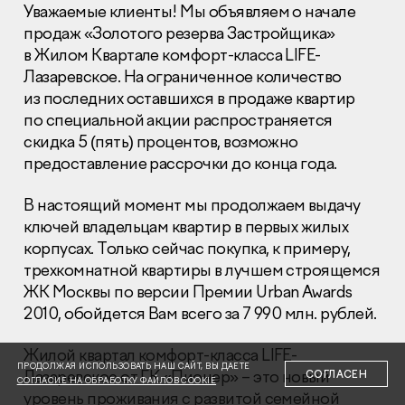
Уважаемые клиенты! Мы объявляем о начале
продаж «Золотого резерва Застройщика»
в Жилом Квартале комфорт-класса LIFE-
Лазаревское. На ограниченное количество
из последних оставшихся в продаже квартир
по специальной акции распространяется
Раскрытие информации
скидка 5 (пять) процентов, возможно
Правовая информация
предоставление рассрочки до конца года.
Сообщить о коррупции
В настоящий момент мы продолжаем выдачу
Глaвный oфиc
ключей владельцам квартир в первых жилых
+7 (495) 502 95 59
корпусах. Только сейчас покупка, к примеру,
Отдел продаж
трехкомнатной квартиры в лучшем строящемся
+7 (495) 641-35-35
ЖК Москвы по версии Премии Urban Awards
2010, обойдется Вам всего за 7 990 млн. рублей.
Заказать звонок
Жилой квартал комфорт-класса LIFE-
© 2001-2026 Компания «Пионер»
ПРОДОЛЖАЯ ИСПОЛЬЗОВАТЬ НАШ САЙТ, ВЫ ДАЕТЕ
Лазаревское от ГК «Пионер» – это новый
СОГЛАСЕН
СОГЛАСИЕ НА ОБРАБОТКУ ФАЙЛОВ COOKIE
уровень проживания с развитой семейной