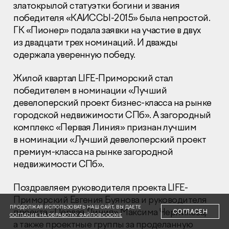
златокрылой статуэтки богини и звания
победителя «КАИССЫ-2015» была непростой.
ГК «Пионер» подала заявки на участие в двух
из двадцати трех номинаций. И дважды
одержала уверенную победу.
Раскрытие информации
Жилой квартал
LIFE
-Приморский стал
Правовая информация
победителем в номинации «Лучший
Сообщить о коррупции
девелоперский проект бизнес-класса на рынке
городской недвижимости СПб». А загородный
Глaвный oфиc
комплекс «Первая Линия» признан лучшим
+7 (495) 502 95 59
в номинации «Лучший девелоперский проект
Отдел продаж
премиум-класса на рынке загородной
+7 (495) 641-35-35
недвижимости СПб».
Заказать звонок
Поздравляем руководителя проекта
LIFE
-
Приморский Евгения Буянова и руководителя
© 2001-2026 Компания «Пионер»
ПРОДОЛЖАЯ ИСПОЛЬЗОВАТЬ НАШ САЙТ, ВЫ ДАЕТЕ
проекта «Первая Линия» Максима Черникова,
СОГЛАСЕН
СОГЛАСИЕ НА ОБРАБОТКУ ФАЙЛОВ COOKIE
а также проектные группы за проделанную