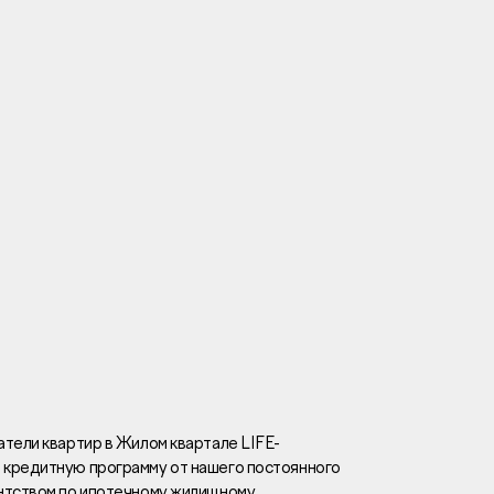
Вакансии
Новости
Контакты
и
я
и
к
тели квартир в Жилом квартале LIFE-
 кредитную программу от нашего постоянного
лaвный oфиc
нтством по ипотечному жилищному