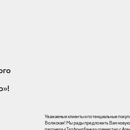
Инвесторам
Брокерам
Тендеры
ого
р»!
Раскрытие информаци
Правовая информаци
Сообщить о коррупци
Заказать звоно
Уважаемые клиенты и потенциальные покупа
Волжская! Мы рады предложить Вам новую
Отдел продаж
Г
партнера «Татфондбанка» совместно с Аге