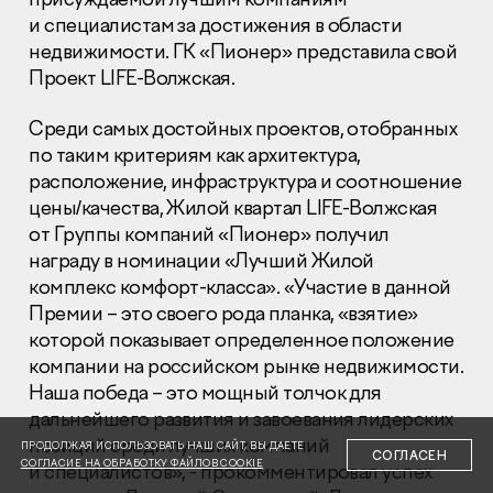
и специалистам за достижения в области
недвижимости. ГК «Пионер» представила свой
Проект LIFE-Волжская.
Среди самых достойных проектов, отобранных
по таким критериям как архитектура,
Раскрытие информации
Правовая информация
расположение, инфраструктура и соотношение
Сообщить о коррупции
цены/качества, Жилой квартал LIFE-Волжская
от Группы компаний «Пионер» получил
Глaвный oфиc
награду в номинации «Лучший Жилой
комплекс комфорт-класса». «Участие в данной
+7 (495) 502 95 59
Премии – это своего рода планка, «взятие»
Отдел продаж
которой показывает определенное положение
+7 (495) 641-35-35
компании на российском рынке недвижимости.
Заказать звонок
Наша победа – это мощный толчок для
дальнейшего развития и завоевания лидерских
© 2001-2026 Компания «Пионер»
позиций среди лучших компаний
ПРОДОЛЖАЯ ИСПОЛЬЗОВАТЬ НАШ САЙТ, ВЫ ДАЕТЕ
СОГЛАСЕН
СОГЛАСИЕ НА ОБРАБОТКУ ФАЙЛОВ COOKIE
и специалистов», - прокомментировал успех