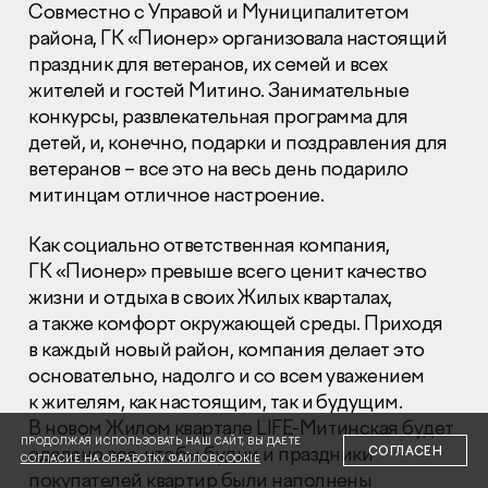
Совместно с Управой и Муниципалитетом
района, ГК «Пионер» организовала настоящий
праздник для ветеранов, их семей и всех
жителей и гостей Митино. Занимательные
конкурсы, развлекательная программа для
детей, и, конечно, подарки и поздравления для
Раскрытие информации
ветеранов – все это на весь день подарило
Правовая информация
митинцам отличное настроение.
Сообщить о коррупции
Как социально ответственная компания,
Глaвный oфиc
ГК «Пионер» превыше всего ценит качество
+7 (495) 502 95 59
жизни и отдыха в своих Жилых кварталах,
Отдел продаж
а также комфорт окружающей среды. Приходя
+7 (495) 641-35-35
в каждый новый район, компания делает это
основательно, надолго и со всем уважением
Заказать звонок
к жителям, как настоящим, так и будущим.
В новом Жилом квартале LIFE-Митинская будет
© 2001-2026 Компания «Пионер»
ПРОДОЛЖАЯ ИСПОЛЬЗОВАТЬ НАШ САЙТ, ВЫ ДАЕТЕ
сделано все, чтобы будни и праздники
СОГЛАСЕН
СОГЛАСИЕ НА ОБРАБОТКУ ФАЙЛОВ COOKIE
покупателей квартир были наполнены