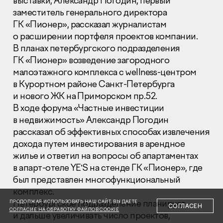
выставки, Александр Погодин, первый
заместитель генерального директора
ГК «Пионер», рассказал журналистам
о расширении портфеля проектов компании.
В планах петербургского подразделения
ГК «Пионер» возведение загородного
малоэтажного комплекса с wellness-центром
Раскрытие информации
Правовая информация
в Курортном районе Санкт-Петербурга
Сообщить о коррупции
и нового ЖК на Приморском пр.52.
В ходе форума «Частные инвестиции
Глaвный oфиc
в недвижимость» Александр Погодин
рассказал об эффективных способах извлечения
+7 (495) 502 95 59
Отдел продаж
дохода путем инвестирования в арендное
жилье и ответил на вопросы об апартаментах
+7 (495) 641-35-35
в апарт-отеле YE’S на стенде ГК «Пионер», где
Заказать звонок
был представлен многофункциональный
комплекс.
© 2001-2026 Компания «Пионер»
Петербургское подразделение планирует
ПРОДОЛЖАЯ ИСПОЛЬЗОВАТЬ НАШ САЙТ, ВЫ ДАЕТЕ
СОГЛАСЕН
СОГЛАСИЕ НА ОБРАБОТКУ ФАЙЛОВ COOKIE
и дальше увеличивать число проектов,