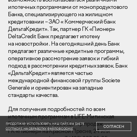
ипотечных программами от монопродуктового
Банка, специализирующего на жилищном
кредитовании –
ЗАО
« Коммерческий банк
ДельтаКредит». Так, партнер ГК «Пионер»
DeltaCredit Банк предлагает ипотеку
на новостройки . На сегодняшний день Банк
Раскрытие информации
Правовая информация
предлагает различные кредитные программы,
Сообщить о коррупции
оперативное рассмотрение заявок и гибкий
подход в рассмотрении кредитных заявок. Банк
Глaвный oфиc
«ДельтаКредит» является частью
международной финансовой группы Societe
+7 (495) 502 95 59
Отдел продаж
Generale и ориентирован на западные
стандарты качества.
+7 (495) 641-35-35
Заказать звонок
Для получения подробностей по всем
ипотечным программам в
LIFE
-Митинская
© 2001-2026 Компания «Пионер»
Ecopark обращайтесь в Центр продаж
ПРОДОЛЖАЯ ИСПОЛЬЗОВАТЬ НАШ САЙТ, ВЫ ДАЕТЕ
СОГЛАСЕН
СОГЛАСИЕ НА ОБРАБОТКУ ФАЙЛОВ COOKIE
ГК «Пионер» на Красной Пресне, 24 или