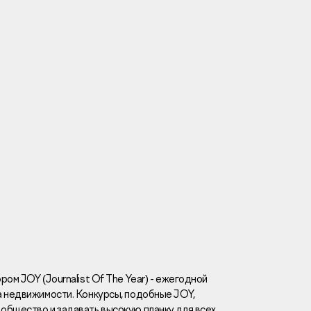
Вакансии
Новости
Контакты
и
я
и
к
ом JOY (Journalist Of The Year) - ежегодной
а недвижимости. Конкурсы, подобные JOY,
лaвный oфиc
общество и задавать высокую планку для всех