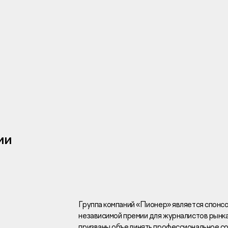
Инвесторам
Брокерам
Тендеры
ии
Раскрытие информаци
Правовая информаци
Сообщить о коррупци
Заказать звоно
Группа компаний «Пионер» является спонсор
независимой премии для журналистов рынк
Отдел продаж
Г
призваны объединять профессиональное со