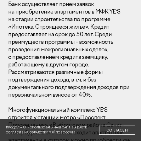
Банк осуществляет прием заявок
на приобретение апартаментов в МФК YE’S
на стадии строительства по программе
«Ипотека. Строящееся жилье». Кредит
предоставляет на срок до 50 лет. Среди
преимуществ программы - возможность
Раскрытие информации
проведения межрегиональных сделок,
Правовая информация
с предоставлением кредита заемщику,
Сообщить о коррупции
работающему в другом городе.
Рассматриваются различные формы
Глaвный oфиc
подтверждения дохода, в т.ч. и без
+7 (495) 502 95 59
документального подтверждения доходов при
Отдел продаж
первоначальном взносе от 40%.
+7 (495) 641-35-35
Заказать звонок
Многофункциональный комплекс YE’S
строится у станции метро «Проспект
Просвещения» в Выборгском районе Санкт-
© 2001-2026 Компания «Пионер»
ПРОДОЛЖАЯ ИСПОЛЬЗОВАТЬ НАШ САЙТ, ВЫ ДАЕТЕ
СОГЛАСЕН
Петербурга. В его состав входит апарт-отель,
СОГЛАСИЕ НА ОБРАБОТКУ ФАЙЛОВ COOKIE
апартаменты в котором можно приобрести как