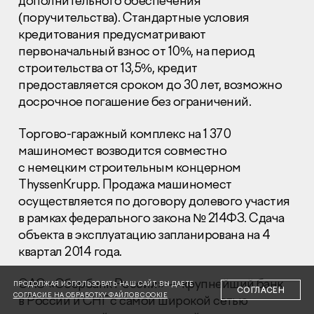
дополнительного обеспечения
(поручительства). Стандартные условия
кредитования предусматривают
первоначальный взнос от 10%, на период
строительства от 13,5%, кредит
предоставляется сроком до 30 лет, возможно
досрочное погашение без ограничений.
Раскрытие информации
Правовая информация
Сообщить о коррупции
Торгово-гаражный комплекс на 1 370
машиномест возводится совместно
Глaвный oфиc
с немецким строительным концерном
ThyssenKrupp. Продажа машиномест
+7 (495) 502 95 59
Отдел продаж
осуществляется по договору долевого участия
в рамках федерального закона № 214ФЗ. Сдача
+7 (495) 641-35-35
объекта в эксплуатацию запланирована на 4
Заказать звонок
квартал 2014 года.
© 2001-2026 Компания «Пионер»
ОАО
«Сбербанк России» — крупнейший банк
ПРОДОЛЖАЯ ИСПОЛЬЗОВАТЬ НАШ САЙТ, ВЫ ДАЕТЕ
СОГЛАСЕН
СОГЛАСИЕ НА ОБРАБОТКУ ФАЙЛОВ COOKIE
в России и
СНГ
с самой широкой сетью