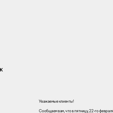
Инвесторам
Брокерам
Тендеры
ж
Раскрытие информаци
Правовая информаци
Сообщить о коррупци
Заказать звоно
Уважаемые клиенты!
Сообщаем вам, что в пятницу, 22-го февра
Отдел продаж
Г