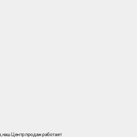
Вакансии
Новости
Контакты
и
я
и
к
ля, наш Центр продаж работает
лaвный oфиc