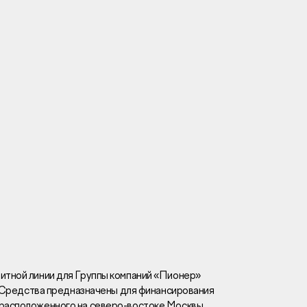
Вакансии
Новости
Контакты
и
я
и
к
итной линии для Группы компаний «Пионер»
т. Средства предназначены для финансирования
лaвный oфиc
 расположенного на северо-востоке Москвы