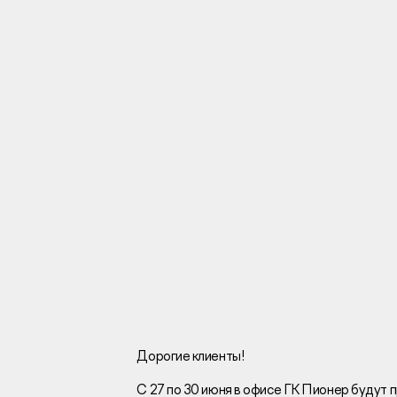
Инвесторам
Брокерам
Тендеры
Раскрытие информаци
Правовая информаци
Сообщить о коррупци
Заказать звоно
Дорогие клиенты!
С 27 по 30 июня в офисе ГК Пионер будут 
Отдел продаж
Г