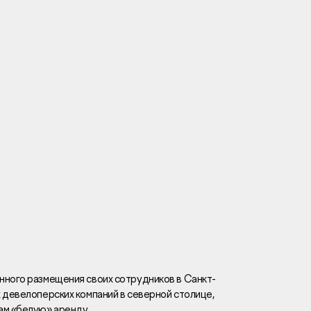
Вакансии
Новости
Контакты
и
я
и
к
нного размещения своих сотрудников в Санкт-
 девелоперских компаний в северной столице,
лaвный oфиc
ам «белую» аренду.