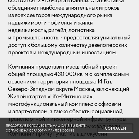
состоится 12 - 15 марта в Каннах. Эта выставка
объединяет наиболее влиятельных игроков
из всех секторов международного рынка
недвижимости - офисная и жилая
недвижимость, ритейл, логистика
и промышленность, - предоставляя уникальный
доступ к большому количеству девелоперских
Раскрытие информации
Правовая информация
проектов и международным инвестициям.
Сообщить о коррупции
Компания представит масштабный проект
Глaвный oфиc
общей площадью 430 000 кв. м с комплексным
освоением территории площадью 14 Га в
+7 (495) 502 95 59
Отдел продаж
Северо-Западном округе Москвы, включающий
Жилой квартал «Life-Митинская»,
+7 (495) 641-35-35
многофункциональный комплекс с офисами
Заказать звонок
и апарт-отелем, а также объекты социальной,
транспортной и инженерной инфраструктуры.
© 2001-2026 Компания «Пионер»
В рамках деловой программы руководители
ПРОДОЛЖАЯ ИСПОЛЬЗОВАТЬ НАШ САЙТ, ВЫ ДАЕТЕ
СОГЛАСЕН
СОГЛАСИЕ НА ОБРАБОТКУ ФАЙЛОВ COOKIE
Компании примут участие в дискуссии