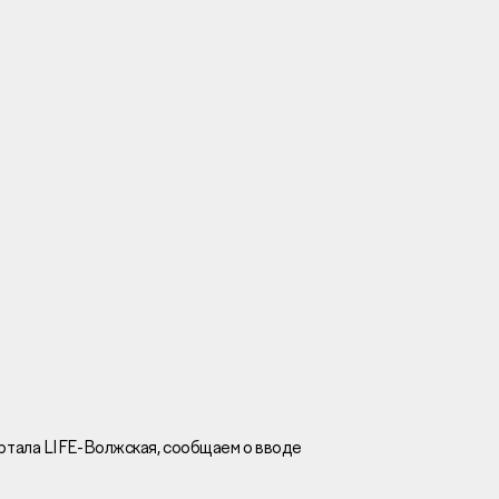
Вакансии
Новости
Контакты
и
я
и
к
артала
LIFE
-Волжская, сообщаем о вводе
лaвный oфиc