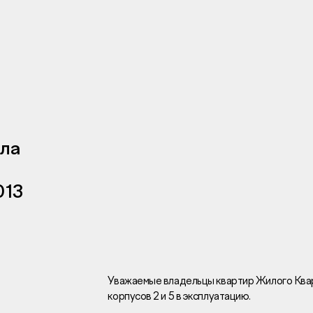
Инвесторам
Брокерам
Тендеры
ала
013
Раскрытие информаци
Правовая информаци
Сообщить о коррупци
Заказать звоно
Уважаемые владельцы квартир Жилого Кв
корпусов 2 и 5 в эксплуатацию.
Отдел продаж
Г