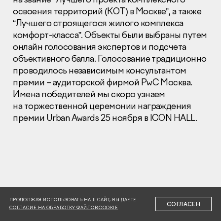
освоения территорий (
КОТ
) в Москве”, а также
“Лучшего строящегося жилого комплекса
комфорт-класса”. Объекты были выбраны путем
онлайн голосования экспертов и подсчета
объективного балла. Голосование традиционно
проводилось независимым консультантом
Раскрытие информации
Правовая информация
премии – аудиторской фирмой PwC Москва.
Сообщить о коррупции
Имена победителей мы скоро узнаем
на торжественной церемонии награждения
Глaвный oфиc
премии Urban Awards 25 ноября в
ICON
HALL
.
+7 (495) 502 95 59
Отдел продаж
+7 (495) 641-35-35
Заказать звонок
© 2001-2026 Компания «Пионер»
ПРОДОЛЖАЯ ИСПОЛЬЗОВАТЬ НАШ САЙТ, ВЫ ДАЕТЕ
СОГЛАСЕН
СОГЛАСИЕ НА ОБРАБОТКУ ФАЙЛОВ COOKIE