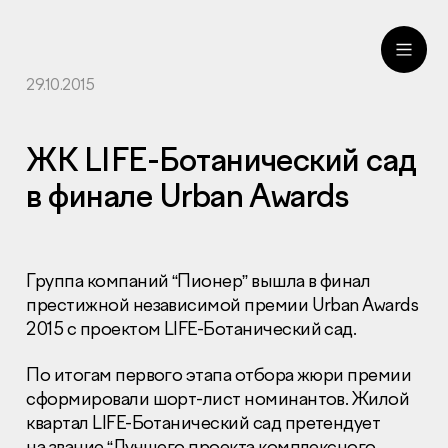
29.10.2015
ru
eng
ЖК LIFE-Ботанический сад
в финале Urban Awards
Группа компаний “Пионер” вышла в финал
престижной независимой премии Urban Awards
2015 с проектом
LIFE
-Ботанический сад.
По итогам первого этапа отбора жюри премии
сформировали шорт-лист номинантов. Жилой
квартал
LIFE
-Ботанический сад претендует
на звание “Лучшего проекта комплексного