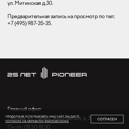
ул. Митинская д.30.
Предварительная запись на просмотр по тел:
+7 (495) 987-35-35.
Раскрытие информации
Правовая информация
Сообщить о коррупции
Глaвный oфиc
+7 (495) 502 95 59
Отдел продаж
+7 (495) 641-35-35
Заказать звонок
Глaвный oфиc:
© 2001-2026 Компания «Пионер»
Москва, ул. Малая Пироговская, д. 3
ПРОДОЛЖАЯ ИСПОЛЬЗОВАТЬ НАШ САЙТ, ВЫ ДАЕТЕ
СОГЛАСЕН
СОГЛАСИЕ НА ОБРАБОТКУ ФАЙЛОВ COOKIE
Пн-пт: 09:30-18:30