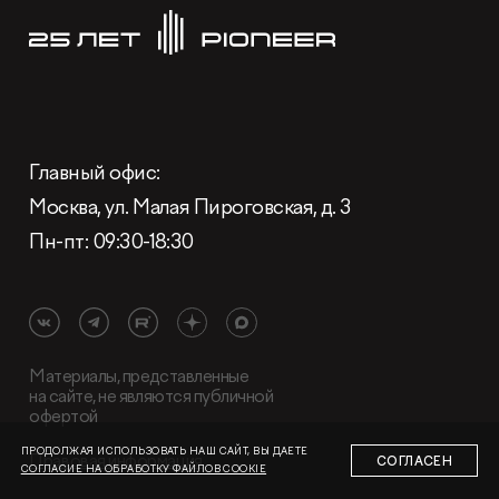
Раскрытие информации
Глaвный oфиc:
Правовая информация
Сообщить о коррупции
Москва, ул. Малая Пироговская, д. 3
Пн-пт: 09:30-18:30
Глaвный oфиc
+7 (495) 502 95 59
Отдел продаж
+7 (495) 641-35-35
Материалы, представленные
Заказать звонок
на сайте, не являются публичной
офертой
© 2001-2026 Компания «Пионер»
ПРОДОЛЖАЯ ИСПОЛЬЗОВАТЬ НАШ САЙТ, ВЫ ДАЕТЕ
Правовая информация
СОГЛАСЕН
СОГЛАСИЕ НА ОБРАБОТКУ ФАЙЛОВ COOKIE