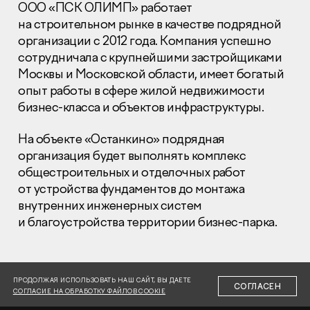
ООО «ПСК ОЛИМП» работает
на строительном рынке в качестве подрядной
организации с 2012 года. Компания успешно
сотрудничала с крупнейшими застройщиками
Москвы и Московской области, имеет богатый
опыт работы в сфере жилой недвижимости
Раскрытие информации
бизнес-класса и объектов инфраструктуры.
Правовая информация
Сообщить о коррупции
На объекте «Останкино» подрядная
организация будет выполнять комплекс
Глaвный oфиc
общестроительных и отделочных работ
+7 (495) 502 95 59
от устройства фундаментов до монтажа
Отдел продаж
внутренних инженерных систем
+7 (495) 641-35-35
и благоустройства территории бизнес-парка.
Заказать звонок
© 2001-2026 Компания «Пионер»
ПРОДОЛЖАЯ ИСПОЛЬЗОВАТЬ НАШ САЙТ, ВЫ ДАЕТЕ
СОГЛАСЕН
СОГЛАСИЕ НА ОБРАБОТКУ ФАЙЛОВ COOKIE