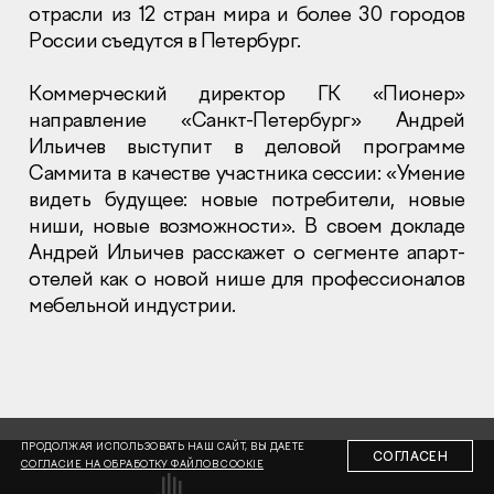
отрасли из 12 стран мира и более 30 городов
России съедутся в Петербург.
Коммерческий директор ГК «Пионер»
направление «Санкт-Петербург» Андрей
Ильичев выступит в деловой программе
Раскрытие информации
Саммита в качестве участника сессии: «Умение
Правовая информация
видеть будущее: новые потребители, новые
Сообщить о коррупции
ниши, новые возможности». В своем докладе
Андрей Ильичев расскажет о сегменте апарт-
Глaвный oфиc
отелей как о новой нише для профессионалов
+7 (495) 502 95 59
мебельной индустрии.
Отдел продаж
+7 (495) 641-35-35
Заказать звонок
© 2001-2026 Компания «Пионер»
ПРОДОЛЖАЯ ИСПОЛЬЗОВАТЬ НАШ САЙТ, ВЫ ДАЕТЕ
СОГЛАСЕН
СОГЛАСИЕ НА ОБРАБОТКУ ФАЙЛОВ COOKIE