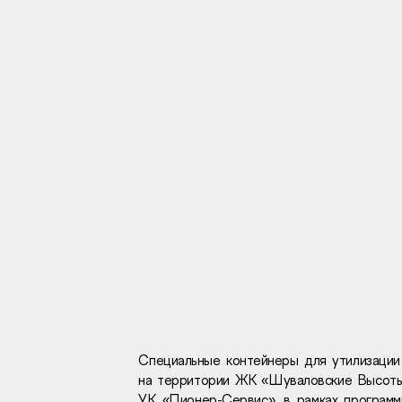
Инвесторам
Брокерам
Тендеры
Раскрытие информаци
Правовая информаци
Сообщить о коррупци
Заказать звоно
Специальные контейнеры для утилизации
на территории ЖК «Шуваловские Высоты»
Отдел продаж
Г
УК «Пионер-Сервис», в рамках программ