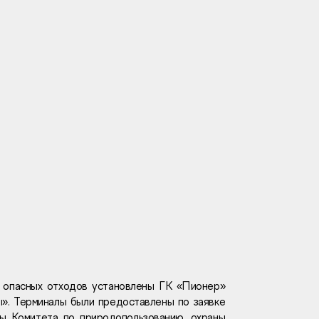
Вакансии
Новости
Контакты
и
я
и
к
 опасных отходов установлены ГК «Пионер»
. Терминалы были предоставлены по заявке
лaвный oфиc
ы Комитета по природопользованию, охраны