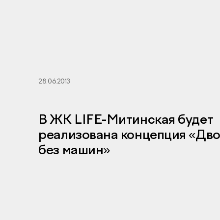
28.06.2013
В ЖК LIFE-Митинская будет
реализована концепция «Дв
без машин»