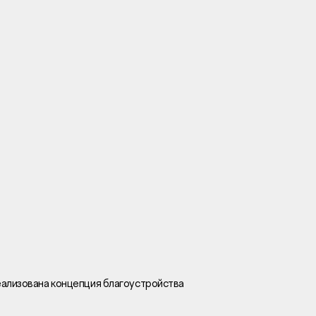
Вакансии
Новости
Контакты
и
я
и
к
еализована концепция благоустройства
лaвный oфиc