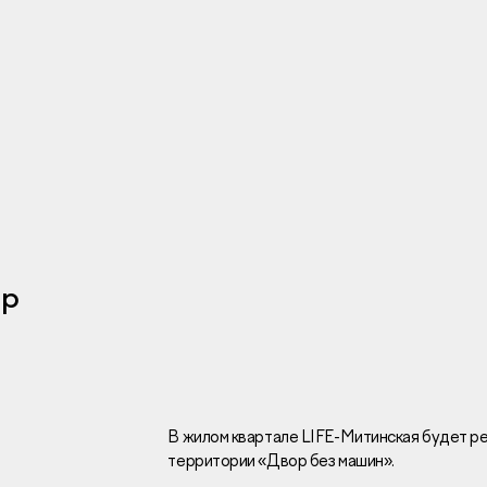
Инвесторам
Брокерам
Тендеры
ор
Раскрытие информаци
Правовая информаци
Сообщить о коррупци
Заказать звоно
В жилом квартале LIFE-Митинская будет р
территории «Двор без машин».
Отдел продаж
Г