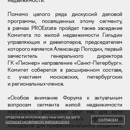
недвижимости.
Помимо целого ряда дискуссий деловой
программы, посвященных этому сегменту,
в рамках PROEstate пройдет также заседание
Комитета по жилой недвижимости Гильдии
управляющих и девелоперов, председателем
Раскрытие информации
Правовая информация
которого является Александр Погодин, первый
Сообщить о коррупции
заместитель генерального директора
ГК «Пионер» направление «Санкт-Петербург».
Глaвный oфиc
Комитет соберется в расширенном составе,
с участием московских, петербургских
+7 (495) 502 95 59
Отдел продаж
и региональных членов.
+7 (495) 641-35-35
«Особое внимание Форума к актуальным
Заказать звонок
вопросам сегмента жилой недвижимости
значительно расширяет круг тех, для кого
© 2001-2026 Компания «Пионер»
мероприятие может стать эффективной
ПРОДОЛЖАЯ ИСПОЛЬЗОВАТЬ НАШ САЙТ, ВЫ ДАЕТЕ
СОГЛАСЕН
СОГЛАСИЕ НА ОБРАБОТКУ ФАЙЛОВ COOKIE
площадкой для профессионального общения»,