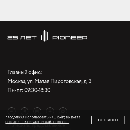
Раскрытие информации
Правовая информация
Сообщить о коррупции
Глaвный oфиc
Глaвный oфиc:
+7 (495) 502 95 59
Москва, ул. Малая Пироговская, д. 3
Отдел продаж
Пн-пт: 09:30-18:30
+7 (495) 641-35-35
Заказать звонок
© 2001-2026 Компания «Пионер»
ПРОДОЛЖАЯ ИСПОЛЬЗОВАТЬ НАШ САЙТ, ВЫ ДАЕТЕ
СОГЛАСЕН
СОГЛАСИЕ НА ОБРАБОТКУ ФАЙЛОВ COOKIE
Материалы, представленные