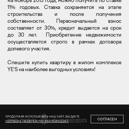
на ноябрь 2013 года, можно получить по ставке
11% годовых. Ставка сохраняется на этапе
строительства и после получения
собственности. Первоначальный взнос
составляет от 30%, кредит выдается на срок
до 30 лет. Приобретение недвижимости
осуществляется строго в рамках договора
Раскрытие информации
Правовая информация
долевого участия.
Сообщить о коррупции
Спешите купить квартиру в жилом комплексе
Глaвный oфиc
YE’S на наиболее выгодных условиях!
+7 (495) 502 95 59
Отдел продаж
+7 (495) 641-35-35
Заказать звонок
© 2001-2026 Компания «Пионер»
ПРОДОЛЖАЯ ИСПОЛЬЗОВАТЬ НАШ САЙТ, ВЫ ДАЕТЕ
СОГЛАСЕН
СОГЛАСИЕ НА ОБРАБОТКУ ФАЙЛОВ COOKIE