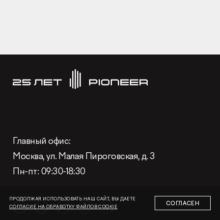
Раскрытие информации
Правовая информация
Сообщить о коррупции
Глaвный oфиc
+7 (495) 502 95 59
Отдел продаж
Глaвный oфиc:
Москва, ул. Малая Пироговская, д. 3
+7 (495) 641-35-35
Заказать звонок
Пн-пт: 09:30-18:30
© 2001-2026 Компания «Пионер»
ПРОДОЛЖАЯ ИСПОЛЬЗОВАТЬ НАШ САЙТ, ВЫ ДАЕТЕ
СОГЛАСЕН
СОГЛАСИЕ НА ОБРАБОТКУ ФАЙЛОВ COOKIE