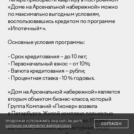
«Доме на Арсенальной набережной» можно
по максимально выгодным условиям,
воспользовавшись кредитом по программе
«Ипотечный+».
Основные условия программы:
Раскрытие информации
Правовая информация
Сообщить о коррупции
- Срок кредитования – до 10 лет;
- Первоначальный взнос – от 10%;
Глaвный oфиc
- Валюта кредитования – рубли;
- Процентная ставка - 10 % годовых.
+7 (495) 502 95 59
Отдел продаж
«Дом на Арсенальной набережной» является
+7 (495) 641-35-35
вторым объектом бизнес-класса, который
Заказать звонок
Группа Компаний «Пионер» возвела
в Петербурге. Жилой комплекс полностью
© 2001-2026 Компания «Пионер»
построен и сдан в эксплуатацию. Проект
ПРОДОЛЖАЯ ИСПОЛЬЗОВАТЬ НАШ САЙТ, ВЫ ДАЕТЕ
СОГЛАСЕН
СОГЛАСИЕ НА ОБРАБОТКУ ФАЙЛОВ COOKIE
выполнен Финским архитектурным бюро