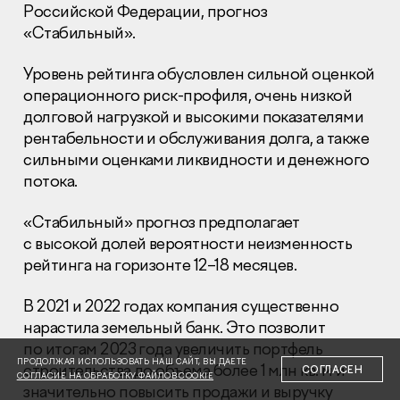
Российской Федерации, прогноз
«Стабильный».
Уровень рейтинга обусловлен сильной оценкой
операционного риск-профиля, очень низкой
долговой нагрузкой и высокими показателями
Раскрытие информации
рентабельности и обслуживания долга, а также
Правовая информация
сильными оценками ликвидности и денежного
Сообщить о коррупции
потока.
Глaвный oфиc
«Стабильный» прогноз предполагает
+7 (495) 502 95 59
с высокой долей вероятности неизменность
Отдел продаж
рейтинга на горизонте 12–18 месяцев.
+7 (495) 641-35-35
В 2021 и 2022 годах компания существенно
Заказать звонок
нарастила земельный банк. Это позволит
по итогам 2023 года увеличить портфель
© 2001-2026 Компания «Пионер»
ПРОДОЛЖАЯ ИСПОЛЬЗОВАТЬ НАШ САЙТ, ВЫ ДАЕТЕ
строительства до объема более 1 млн кв. м и
СОГЛАСЕН
СОГЛАСИЕ НА ОБРАБОТКУ ФАЙЛОВ COOKIE
значительно повысить продажи и выручку