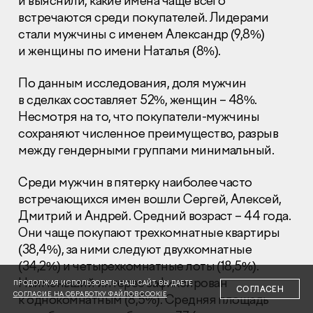
и выяснили, какие имена чаще всего
встречаются среди покупателей. Лидерами
стали мужчины с именем Александр (9,8%)
и женщины по имени Наталья (8%).
По данным исследования, доля мужчин
в сделках составляет 52%, женщин – 48%.
Раскрытие информации
Правовая информация
Несмотря на то, что покупатели-мужчины
Сообщить о коррупции
сохраняют численное преимущество, разрыв
между гендерными группами минимальный.
Глaвный oфиc
Среди мужчин в пятерку наиболее часто
+7 (495) 502 95 59
встречающихся имен вошли Сергей, Алексей,
Отдел продаж
Дмитрий и Андрей. Средний возраст – 44 года.
+7 (495) 641-35-35
Они чаще покупают трехкомнатные квартиры
Заказать звонок
(38,4%), за ними следуют двухкомнатные
(34,2%) и четырехкомнатные лоты (18,5%).
© 2001-2026 Компания «Пионер»
Наименьший интерес зафиксирован
ПРОДОЛЖАЯ ИСПОЛЬЗОВАТЬ НАШ САЙТ, ВЫ ДАЕТЕ
СОГЛАСЕН
СОГЛАСИЕ НА ОБРАБОТКУ ФАЙЛОВ COOKIE
к однокомнатным (8,5%). Средняя площадь