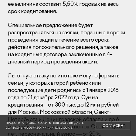
ее величина составит 5,50% годовых на весь
срок кредитования.
Специальное предложение будет
распространяться на заявки, поданные в сроки
проведения акции в течение всего срока
Раскрытие информации
действия положительного решения, а также
Правовая информация
на кредитные договора, заключенные в 4-
Сообщить о коррупции
дневный период проведения акции.
Глaвный oфиc
Льготную ставку по ипотеке могут оформить
+7 (495) 502 95 59
семьи, у которых второй ребенок или
Отдел продаж
последующие дети родились с 1 января 2018
+7 (495) 641-35-35
года по 31 декабря 2022 года. Сумма
кредитования – от 300 тыс. до 12 млн рублей
Заказать звонок
для Москвы, Московской области, Санкт-
Петербурга и Ленинградской области и до 6
© 2001-2026 Компания «Пионер»
ПРОДОЛЖАЯ ИСПОЛЬЗОВАТЬ НАШ САЙТ, ВЫ ДАЕТЕ
млн рублей для других регионов. Срок — до 30
СОГЛАСЕН
СОГЛАСИЕ НА ОБРАБОТКУ ФАЙЛОВ COOKIE
лет, первоначальный взнос — от 20%.