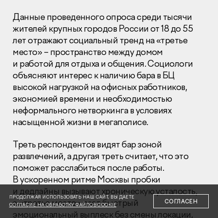
Данные проведенного опроса среди тысячи
жителей крупных городов России от 18 до 55
лет отражают социальный тренд на «третье
место» – пространство между домом
и работой для отдыха и общения. Социологи
Раскрытие информации
объясняют интерес к наличию бара в БЦ
Правовая информация
высокой нагрузкой на офисных работников,
Сообщить о коррупции
экономией времени и необходимостью
неформального нетворкинга в условиях
Глaвный oфиc
насыщенной жизни в мегаполисе.
+7 (495) 502 95 59
Отдел продаж
Треть респондентов видят бар зоной
+7 (495) 641-35-35
развлечений, а другая треть считает, что это
поможет расслабиться после работы.
Заказать звонок
В ускоренном ритме Москвы пробки
и дедлайны вызывают хроническую усталость,
© 2001-2026 Компания «Пионер»
ПРОДОЛЖАЯ ИСПОЛЬЗОВАТЬ НАШ САЙТ, ВЫ ДАЕТЕ
а «третье место» дает быстрый
СОГЛАСЕН
СОГЛАСИЕ НА ОБРАБОТКУ ФАЙЛОВ COOKIE
эмоциональный выплеск без смены локации,