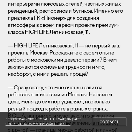
интерьерами люксовых отелей, частных жилых
резиденций, ресторанов и бутиков. Именно его
привлекла ГК «Пионер» для создания
атмосферы в своем первом проекте премиум-
класса HIGH LIFE Летниковская, 11.
Раскрытие информации
— HIGH LIFE Летниковская, 11 — не первый ваш
Правовая информация
проект в Москве. Расскажите о своем опыте
Сообщить о коррупции
работы с московскими девелоперами? В чем
заключаются основные трудности и что,
Глaвный oфиc
наоборот, с ними решать проще?
+7 (495) 502 95 59
Отдел продаж
— Сразу скажу, что мне очень нравится
+7 (495) 641-35-35
работать с клиентами из Москвы. На самом
деле, меня до сих пор удивляет, насколько
Заказать звонок
разный подход к работе в разных странах.
В США, например, я чувствую, что заказчики
© 2001-2026 Компания «Пионер»
ПРОДОЛЖАЯ ИСПОЛЬЗОВАТЬ НАШ САЙТ, ВЫ ДАЕТЕ
с одной стороны очень вовлечены в процесс,
СОГЛАСЕН
СОГЛАСИЕ НА ОБРАБОТКУ ФАЙЛОВ COOKIE
с другой — границы между работой и личной