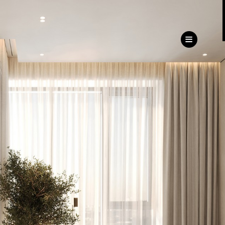
ru
eng
ь
ижимость
Дирекция
клиентского сервиса