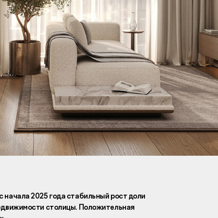
Вакансии
Новости
Контакты
и
я
и
к
 начала 2025 года стабильный рост доли
недвижимости столицы. Положительная
лaвный oфиc
х.