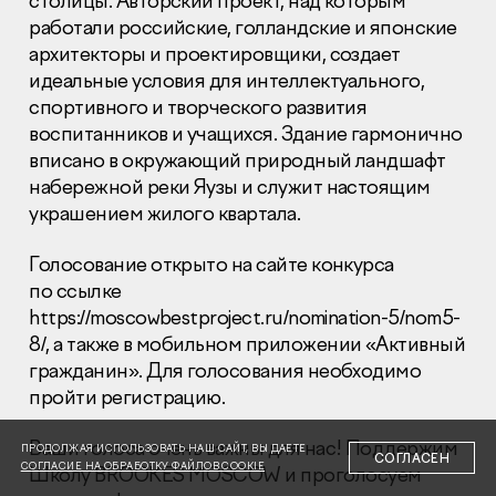
столицы. Авторский проект, над которым
работали российские, голландские и японские
архитекторы и проектировщики, создает
идеальные условия для интеллектуального,
спортивного и творческого развития
воспитанников и учащихся. Здание гармонично
вписано в окружающий природный ландшафт
Раскрытие информации
Правовая информация
набережной реки Яузы и служит настоящим
Сообщить о коррупции
украшением жилого квартала.
Глaвный oфиc
Голосование открыто на сайте конкурса
по ссылке
+7 (495) 502 95 59
Отдел продаж
https://moscowbestproject.ru/nomination-5/nom5-
8/
, а также в мобильном приложении «Активный
+7 (495) 641-35-35
гражданин». Для голосования необходимо
Заказать звонок
пройти регистрацию.
© 2001-2026 Компания «Пионер»
Ваши голоса очень важны для нас! Поддержим
ПРОДОЛЖАЯ ИСПОЛЬЗОВАТЬ НАШ САЙТ, ВЫ ДАЕТЕ
СОГЛАСЕН
СОГЛАСИЕ НА ОБРАБОТКУ ФАЙЛОВ COOKIE
Школу
BROOKES
MOSCOW
и проголосуем