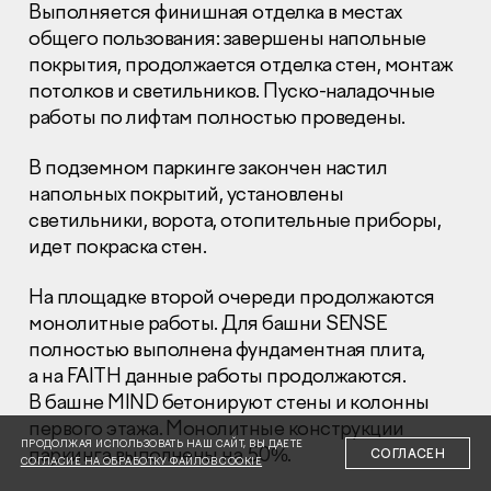
Выполняется финишная отделка в местах
общего пользования: завершены напольные
покрытия, продолжается отделка стен, монтаж
потолков и светильников. Пуско-наладочные
работы по лифтам полностью проведены.
Раскрытие информации
В подземном паркинге закончен настил
Правовая информация
напольных покрытий, установлены
Сообщить о коррупции
светильники, ворота, отопительные приборы,
идет покраска стен.
Глaвный oфиc
+7 (495) 502 95 59
На площадке второй очереди продолжаются
Отдел продаж
монолитные работы. Для башни SENSE
+7 (495) 641-35-35
полностью выполнена фундаментная плита,
а на FAITH данные работы продолжаются.
Заказать звонок
В башне MIND бетонируют стены и колонны
первого этажа. Монолитные конструкции
© 2001-2026 Компания «Пионер»
ПРОДОЛЖАЯ ИСПОЛЬЗОВАТЬ НАШ САЙТ, ВЫ ДАЕТЕ
паркинга выполнены на 50%.
СОГЛАСЕН
СОГЛАСИЕ НА ОБРАБОТКУ ФАЙЛОВ COOKIE