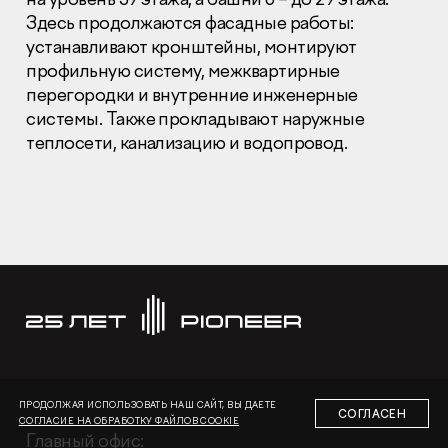
Здесь продолжаются фасадные работы:
устанавливают кронштейны, монтируют
профильную систему, межквартирные
перегородки и внутренние инженерные
системы. Также прокладывают наружные
теплосети, канализацию и водопровод.
Раскрытие информации
Правовая информация
Сообщить о коррупции
Глaвный oфиc
+7 (495) 502 95 59
Отдел продаж
+7 (495) 641-35-35
Заказать звонок
© 2001-2026 Компания «Пионер»
ПРОДОЛЖАЯ ИСПОЛЬЗОВАТЬ НАШ САЙТ, ВЫ ДАЕТЕ
СОГЛАСЕН
СОГЛАСИЕ НА ОБРАБОТКУ ФАЙЛОВ COOKIE
Глaвный oфиc: