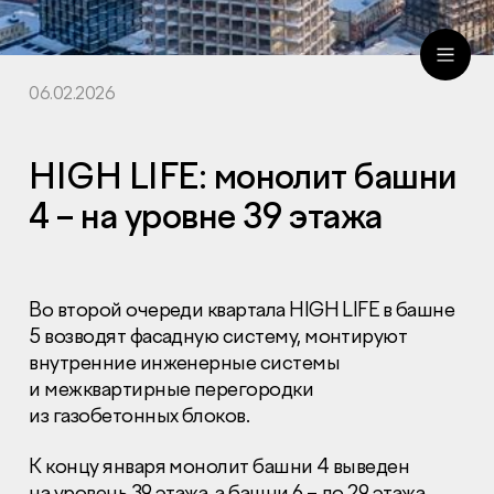
06.02.2026
ru
eng
HIGH LIFE: монолит башни
4 – на уровне 39 этажа
Во второй очереди квартала HIGH LIFE в башне
5 возводят фасадную систему, монтируют
внутренние инженерные системы
и межквартирные перегородки
из газобетонных блоков.
К концу января монолит башни 4 выведен
на уровень 39 этажа, а башни 6 – до 29 этажа.