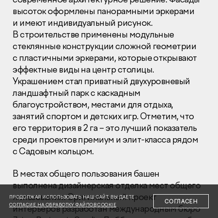
высоток оформлены панорамными эркерами
и имеют индивидуальный рисунок.
В строительстве применены модульные
стеклянные конструкции сложной геометрии
с пластичными эркерами, которые открывают
эффектные виды на центр столицы.
Раскрытие информации
Правовая информация
Украшением стал приватный двухуровневый
Сообщить о коррупции
ландшафтный парк с каскадным
благоустройством, местами для отдыха,
Глaвный oфиc
занятий спортом и детских игр. Отметим, что
его территория в 2 га – это лучший показатель
+7 (495) 502 95 59
Отдел продаж
среди проектов премиум и элит-класса рядом
с Садовым кольцом.
+7 (495) 641-35-35
Заказать звонок
В местах общего пользования башен
выполнена дизайнерская отделка мест общего
© 2001-2026 Компания «Пионер»
пользования. Оригинальный проект
ПРОДОЛЖАЯ ИСПОЛЬЗОВАТЬ НАШ САЙТ, ВЫ ДАЕТЕ
СОГЛАСЕН
СОГЛАСИЕ НА ОБРАБОТКУ ФАЙЛОВ COOKIE
интерьеров разработан международным бюро