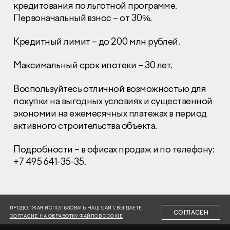
кредитования по льготной программе.
Первоначальный взнос – от 30%.
Кредитный лимит – до 200 млн рублей.
Максимальный срок ипотеки – 30 лет.
Раскрытие информации
Правовая информация
Воспользуйтесь отличной возможностью для
Сообщить о коррупции
покупки на выгодных условиях и существенной
экономии на ежемесячных платежах в период
Глaвный oфиc
активного строительства объекта.
+7 (495) 502 95 59
Отдел продаж
Подробности – в офисах продаж и по телефону:
+7 495 641-35-35.
+7 (495) 641-35-35
Заказать звонок
© 2001-2026 Компания «Пионер»
ПРОДОЛЖАЯ ИСПОЛЬЗОВАТЬ НАШ САЙТ, ВЫ ДАЕТЕ
СОГЛАСЕН
СОГЛАСИЕ НА ОБРАБОТКУ ФАЙЛОВ COOKIE